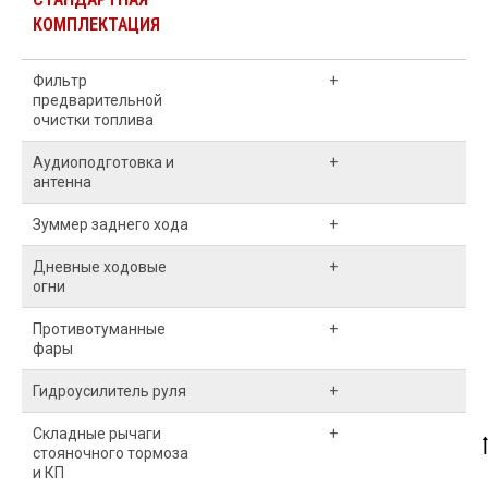
КОМПЛЕКТАЦИЯ
Фильтр
+
предварительной
очистки топлива
Аудиоподготовка и
+
антенна
Зуммер заднего хода
+
Дневные ходовые
+
огни
Противотуманные
+
фары
Гидроусилитель руля
+
Складные рычаги
+
стояночного тормоза
и КП