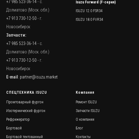
+7 985 523-36-14
- с.
Isuzu Forward (F-серия)
Долматово (Моск. обл.)
ISUZU 12.0 FSR34
+7 913 730-12-50
- г.
ISUZU 18.0 FVR34
Новосибирск
Запчасти:
+7 985 523-36-14
- с.
Долматово (Моск. обл.)
+7 913 730-12-50
- г.
Новосибирск
E-mail
:
partner@isuzu.market
СПЕЦТЕХНИКА ISUZU
Компания
Промтоварный фургон
Ремонт ISUZU
Изотермический фургон
Запчасти ISUZU
Рефрижератор
О компании
Бортовой
Блог
Бортовой тентованный
Контакты