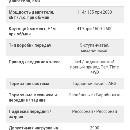
двигателя, см3
Мощность двигателя,
114/ 155 при 2600
кВт / л.с. при об/мин
Крутящий момент, Н*м
419 при 1600-2600
при об/мин
Тип коробки передач
5-ступенчатая,
механическая
Привод / ведущие колеса
4х4 / подключаемый
полный привод Part Time
4WD
Тормозная система
Гидравлическая с ABS
Тормозные механизмы
Барабанные / Барабанные
передние / задние
Подвеска передняя /
Рессорная / Рессорная
задняя
Допустимая нагрузка на
2900