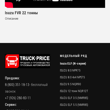
Isuzu FVR 22 тонны
Описание
МОДЕЛЬНЫЙ РЯД
Isuzu ELF (N-серия)
ISUZU 8.0 NPR75
ISUZU 8.0 4x4 NPS75
Продажа:
ISUZU 9.5 NQR90
8 (800) 351-18-13
- бесплатный
ISUZU 12 тонн NQR12T
звонок
+7 (926) 280-83-11
ISUZU ELF 3.5 (NMR85)
Сервис:
ISUZU ELF 5.5 (NMR85)