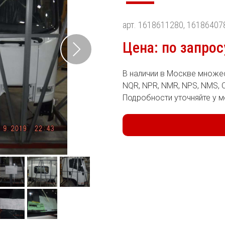
—
арт. 1618611280, 16186407
Цена: по запрос
В наличии в Москве множес
NQR, NPR, NMR, NPS, NMS, 
Подробности уточняйте у м