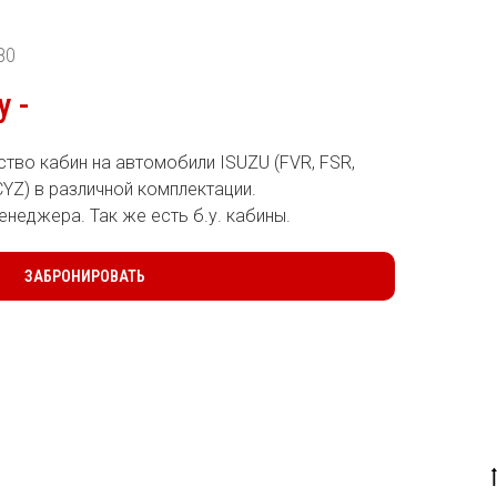
80
у
-
тво кабин на автомобили ISUZU (FVR, FSR,
CYZ) в различной комплектации.
енеджера. Так же есть б.у. кабины.
ЗАБРОНИРОВАТЬ