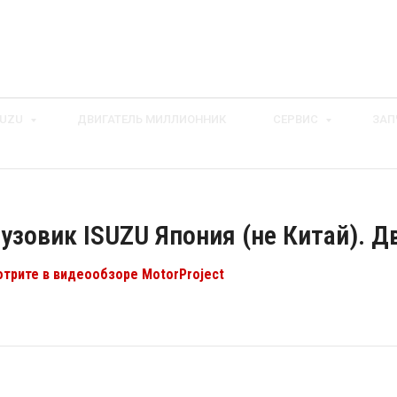
SUZU
ДВИГАТЕЛЬ МИЛЛИОННИК
СЕРВИС
ЗАП
рузовик ISUZU Япония (не Китай). 
трите в видеообзоре MotorProject