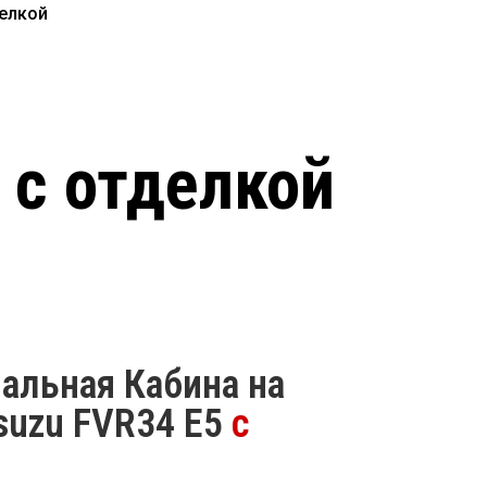
делкой
 с отделкой
альная Кабина на
suzu FVR34 E5
с