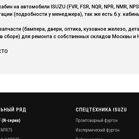
абин на автомобили ISUZU (FVR, FSR, NQR, NPR, NMR, NPS
ации (подробности у менеджера), так же есть б.у. кабин
пчасти (бампера, двери, оптика, кузовное железо, дета
 в сборе) для ремонта с собственных складов Москвы и 
СТО
ЬНЫЙ РЯД
СПЕЦТЕХНИКА ISUZU
F (N-серия)
Промтоварный фургон
0 NPR75
Изотермический фургон