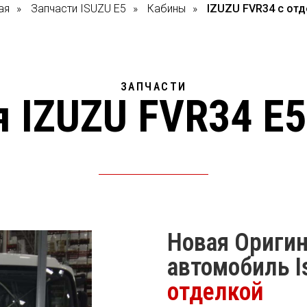
ая
»
Запчасти ISUZU E5
»
Кабины
»
IZUZU FVR34 с от
ЗАПЧАСТИ
 IZUZU FVR34 E5
Новая Оригин
автомобиль I
отделкой