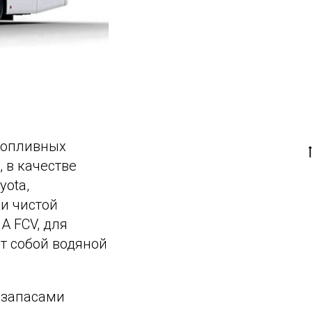
топливных
 в качестве
yota,
и чистой
A FCV, для
т собой водяной
 запасами