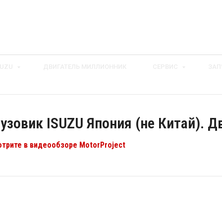
SUZU
ДВИГАТЕЛЬ МИЛЛИОННИК
СЕРВИС
ЗАП
рузовик ISUZU Япония (не Китай). 
трите в видеообзоре MotorProject