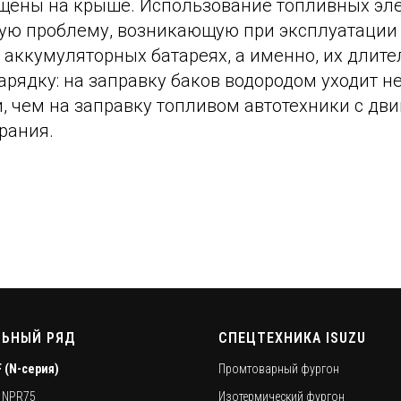
щены на крыше. Использование топливных эл
ную проблему, возникающую при эксплуатации
 аккумуляторных батареях, а именно, их длит
рядку: на заправку баков водородом уходит н
, чем на заправку топливом автотехники с дв
рания.
ЬНЫЙ РЯД
СПЕЦТЕХНИКА ISUZU
F (N-серия)
Промтоварный фургон
0 NPR75
Изотермический фургон