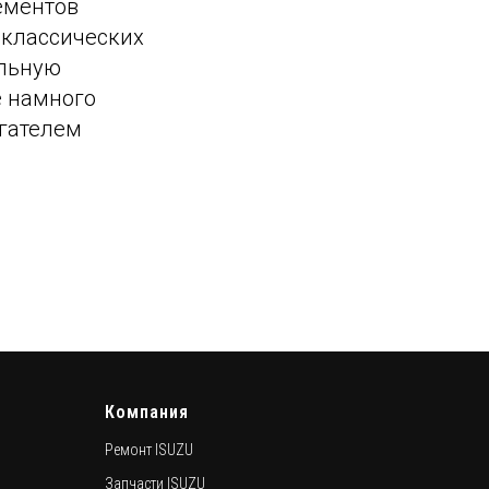
ементов
 классических
ельную
е намного
игателем
Компания
Ремонт ISUZU
Запчасти ISUZU