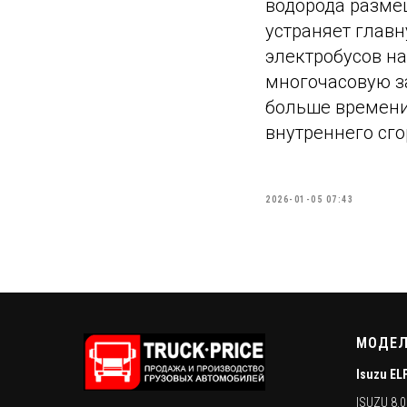
водорода разме
устраняет глав
электробусов на
многочасовую за
больше времени
внутреннего сго
2026-01-05 07:43
МОДЕЛ
Isuzu EL
ISUZU 8.