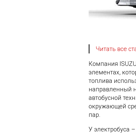
Читать все ст
Компания ISUZU
элементах, кото
топлива использ
направленный н
автобусной техн
окружающей сре
пар.
У электробуса 