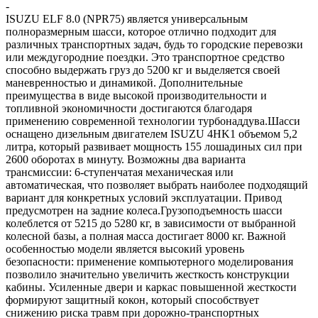
-
ISUZU ELF 8.0 (NPR75) является универсальным
полноразмерным шасси, которое отлично подходит для
различных транспортных задач, будь то городские перевозки
или междугородние поездки. Это транспортное средство
способно выдержать груз до 5200 кг и выделяется своей
маневренностью и динамикой. Дополнительные
преимущества в виде высокой производительности и
топливной экономичности достигаются благодаря
применению современной технологии турбонаддува.Шасси
оснащено дизельным двигателем ISUZU 4HK1 объемом 5,2
литра, который развивает мощность 155 лошадиных сил при
2600 оборотах в минуту. Возможны два варианта
трансмиссии: 6-ступенчатая механическая или
автоматическая, что позволяет выбрать наиболее подходящий
вариант для конкретных условий эксплуатации. Привод
предусмотрен на задние колеса.Грузоподъемность шасси
колеблется от 5215 до 5280 кг, в зависимости от выбранной
колесной базы, а полная масса достигает 8000 кг. Важной
особенностью модели является высокий уровень
безопасности: применение компьютерного моделирования
позволило значительно увеличить жесткость конструкции
кабины. Усиленные двери и каркас повышенной жесткости
формируют защитный кокон, который способствует
снижению риска травм при дорожно-транспортных